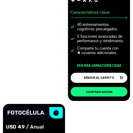
Características clave
40 entrenamientos
cognitivos precargados.
5 funciones avanzadas de
performance y rendimiento.
Comparte tu cuenta con
4
usuarios adicionales.
VER MÁS CARACTERÍSTICAS
AÑADIR AL CARRITO
COMPRAR AHORA
USD 49 /
Anual