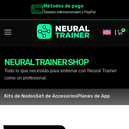
Envíos a todo el mundo
ayPal.
Los productos en
preventa
se entrega
0
NEURAL TRAINER SHOP
Todo lo que necesitás para entrenar con Neural Trainer
como un profesional.
Kits de Nodos
Set de Accesorios
Planes de App