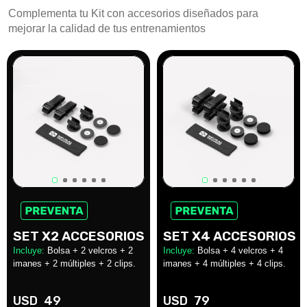
Complementa tu Kit con accesorios diseñados para
mejorar la calidad de tus entrenamientos
SET X2 ACCESORIOS
SET X4 ACCESORIOS
Incluye:
Bolsa + 2 velcros + 2
Incluye:
Bolsa + 4 velcros + 4
imanes + 2 múltiples + 2 clips.
imanes + 4 múltiples + 4 clips.
USD
49
USD
79